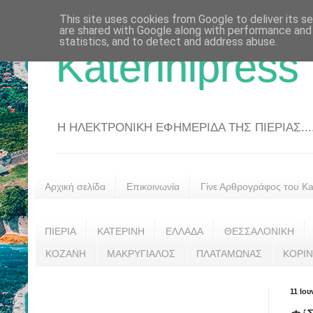
This site uses cookies from Google to deliver its se
are shared with Google along with performance and 
statistics, and to detect and address abuse.
Katerinipress
Η ΗΛΕΚΤΡΟΝΙΚΗ ΕΦΗΜΕΡΙΔΑ ΤΗΣ ΠΙΕΡΙΑΣ....
Αρχική σελίδα
Επικοινωνία
Γίνε Αρθρογράφος του Kat
ΠΙΕΡΙΑ
ΚΑΤΕΡΙΝΗ
ΕΛΛΑΔΑ
ΘΕΣΣΑΛΟΝΙΚΗ
ΚΟΖΑΝΗ
ΜΑΚΡΥΓΙΑΛΟΣ
ΠΛΑΤΑΜΩΝΑΣ
ΚΟΡΙ
11 Ιου