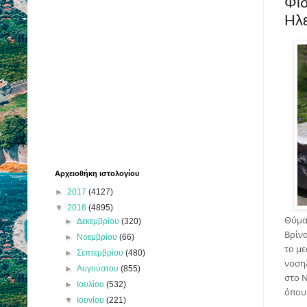
Φί
Ηλε
Αρχειοθήκη ιστολογίου
►
2017
(4127)
▼
2016
(4895)
Θύμα
►
Δεκεμβρίου
(320)
Βρίν
►
Νοεμβρίου
(66)
το με
►
Σεπτεμβρίου
(480)
νοση
►
Αυγούστου
(855)
στο 
►
Ιουλίου
(532)
όπου 
▼
Ιουνίου
(221)