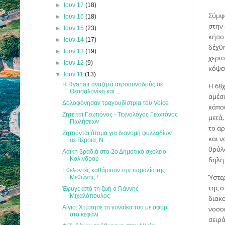
►
Ιουν 17
(18)
Σύμφ
►
Ιουν 16
(18)
στην 
►
Ιουν 15
(23)
κήπο 
►
Ιουν 14
(17)
δέχθη
►
Ιουν 13
(19)
χεριο
►
Ιουν 12
(9)
κόψει
▼
Ιουν 11
(13)
Η Ryanair αναζητά αεροσυνοδούς σε
Η 68
Θεσσαλονίκη και ...
αμέσω
Δολοφόνησαν τραγουδίστρια του Voice
κάποι
Ζητείται Γεωπόνος - Τεχνολόγος Γεωπόνος
μετά,
Πωλήσεων
το αρ
Ζητούνται άτομα για διανομή φυλλαδίων
και ν
σε Βέροια, Ν...
θρύλο
Λαϊκή βραδιά στο 2ο Δημοτικό σχολείο
Κολινδρού
δηλη
Εθελοντές καθάρισαν την παραλία της
Ύστερ
Μεθώνης !
της σ
Έφυγε από τη ζωή ο Γιάννης
Μιχαλόπουλος
διακ
Αίγιο: Χτύπησε τη γυναίκα του με σφυρί
νοσο
στο κεφάλι
σειρ