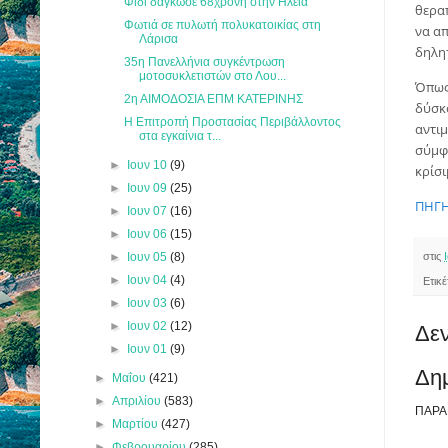
Φίδι δάγκωσε 68χρονη στην Ηλεία
θερα
Φωτιά σε πυλωτή πολυκατοικίας στη
να απ
Λάρισα
δηλη
35η Πανελλήνια συγκέντρωση
μοτοσυκλετιστών στο Λου...
Όπως
2η ΑΙΜΟΔΟΣΙΑ ΕΠΜ ΚΑΤΕΡΙΝΗΣ
δύσκ
Η Επιτροπή Προστασίας Περιβάλλοντος
αντιμ
στα εγκαίνια τ...
σύμφω
►
Ιουν 10
(9)
κρίσι
►
Ιουν 09
(25)
ΠΗΓ
►
Ιουν 07
(16)
►
Ιουν 06
(15)
►
Ιουν 05
(8)
στις
►
Ιουν 04
(4)
Ετικ
►
Ιουν 03
(6)
►
Ιουν 02
(12)
Δεν
►
Ιουν 01
(9)
Δη
►
Μαΐου
(421)
►
Απριλίου
(583)
ΠΑΡΑ
►
Μαρτίου
(427)
►
Φεβρουαρίου
(285)