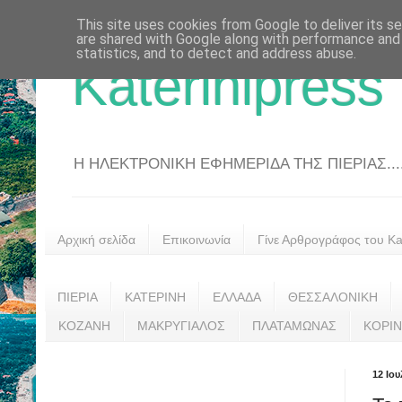
This site uses cookies from Google to deliver its se
are shared with Google along with performance and 
statistics, and to detect and address abuse.
Katerinipress
Η ΗΛΕΚΤΡΟΝΙΚΗ ΕΦΗΜΕΡΙΔΑ ΤΗΣ ΠΙΕΡΙΑΣ....
Αρχική σελίδα
Επικοινωνία
Γίνε Αρθρογράφος του Kat
ΠΙΕΡΙΑ
ΚΑΤΕΡΙΝΗ
ΕΛΛΑΔΑ
ΘΕΣΣΑΛΟΝΙΚΗ
ΚΟΖΑΝΗ
ΜΑΚΡΥΓΙΑΛΟΣ
ΠΛΑΤΑΜΩΝΑΣ
ΚΟΡΙ
12 Ιου