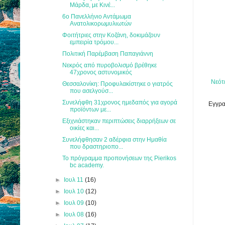
Μάρδα, με Κινέ...
6ο Πανελλήνιο Αντάμωμα
Ανατολικορωμυλιωτών
Φοιτήτριες στην Κοζάνη, δοκιμάζουν
εμπειρία τρόμου...
Πολιτική Παρέμβαση Παπαγιάννη
Νεκρός από πυροβολισμό βρέθηκε
47χρονος αστυνομικός
Νεότ
Θεσσαλονίκη: Προφυλακίστηκε ο γιατρός
που ασελγούσ...
Συνελήφθη 31χρονος ημεδαπός για αγορά
Εγγρα
προϊόντων με...
Εξιχνιάστηκαν περιπτώσεις διαρρήξεων σε
οικίες και...
Συνελήφθησαν 2 αδέρφια στην Ημαθία
που δραστηριοπο...
Το πρόγραμμα προπονήσεων της Pierikos
bc academy.
►
Ιουλ 11
(16)
►
Ιουλ 10
(12)
►
Ιουλ 09
(10)
►
Ιουλ 08
(16)