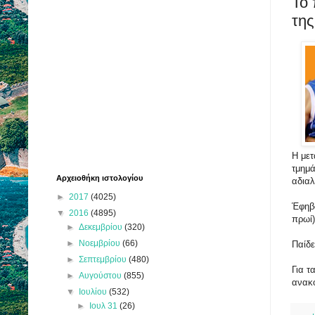
Το
της
Η
με
τμημά
Αρχειοθήκη ιστολογίου
αδιαλ
►
2017
(4025)
Έφηβο
▼
2016
(4895)
πρωί)
►
Δεκεμβρίου
(320)
►
Νοεμβρίου
(66)
Παίδε
►
Σεπτεμβρίου
(480)
Για τ
►
Αυγούστου
(855)
ανακ
▼
Ιουλίου
(532)
►
Ιουλ 31
(26)