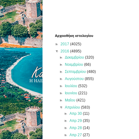
Αρχειοθήκη ιστολογίου
►
2017
(4025)
▼
2016
(4895)
►
Δεκεμβρίου
(320)
►
Νοεμβρίου
(66)
►
Σεπτεμβρίου
(480)
►
Αυγούστου
(855)
►
Ιουλίου
(532)
►
Ιουνίου
(221)
►
Μαΐου
(421)
▼
Απριλίου
(583)
►
Απρ 30
(11)
►
Απρ 29
(35)
►
Απρ 28
(14)
►
Απρ 27
(27)