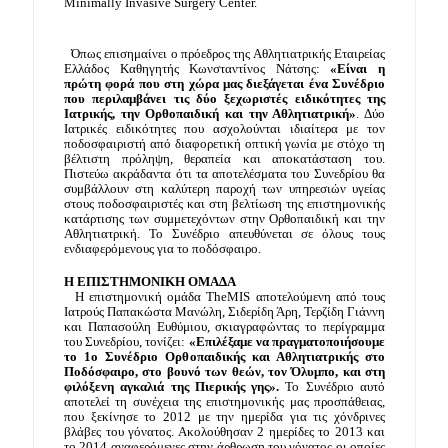
Minimally Invasive Surgery Center.
  Όπως επισημαίνει ο πρόεδρος της Αθλητιατρικής Εταιρείας 
Ελλάδος Καθηγητής Κωνσταντίνος Νάτσης: 
«Είναι η 
πρώτη φορά που στη χώρα μας διεξάγεται ένα Συνέδριο 
που περιλαμβάνει τις δύο ξεχωριστές ειδικότητες της 
Ιατρικής, την Ορθοπαιδική και την Αθλητιατρική»
. Δύο 
Ιατρικές ειδικότητες που ασχολούνται ιδιαίτερα με τον 
ποδοσφαιριστή από διαφορετική οπτική γωνία με στόχο τη 
βέλτιστη πρόληψη, θεραπεία και αποκατάσταση του. 
Πιστεύω ακράδαντα ότι τα αποτελέσματα του Συνεδρίου θα 
συμβάλλουν στη καλύτερη παροχή των υπηρεσιών υγείας 
στους ποδοσφαιριστές και στη βελτίωση της επιστημονικής 
κατάρτισης των συμμετεχόντων στην Ορθοπαιδική και την 
Αθλητιατρική. Το Συνέδριο απευθύνεται σε όλους τους 
ενδιαφερόμενους για το ποδόσφαιρο.
Η ΕΠΙΣΤΗΜΟΝΙΚΗ ΟΜΑΔΑ
  Η επιστημονική ομάδα TheMIS αποτελούμενη από τους 
Ιατρούς Παπακώστα Μανώλη, Σιδερίδη Άρη, Τερζίδη Γιάννη 
και Παπασούλη Ευθύμιου, σκιαγραφώντας το περίγραμμα 
του Συνεδρίου, τονίζει: 
«Επιλέξαμε να πραγματοποιήσουμε 
το 1ο Συνέδριο Ορθοπαιδικής και Αθλητιατρικής στο 
Ποδόσφαιρο, στο βουνό των θεών, τον Όλυμπο, και στη 
φιλόξενη αγκαλιά της Πιερικής γης».
 Το Συνέδριο αυτό 
αποτελεί τη συνέχεια της επιστημονικής μας προσπάθειας, 
που ξεκίνησε το 2012 με την ημερίδα για τις χόνδρινες 
βλάβες του γόνατος. Ακολούθησαν 2 ημερίδες το 2013 και 
το 2014 αναφερόμενες στην άρθρωση του γόνατος οι οποίες 