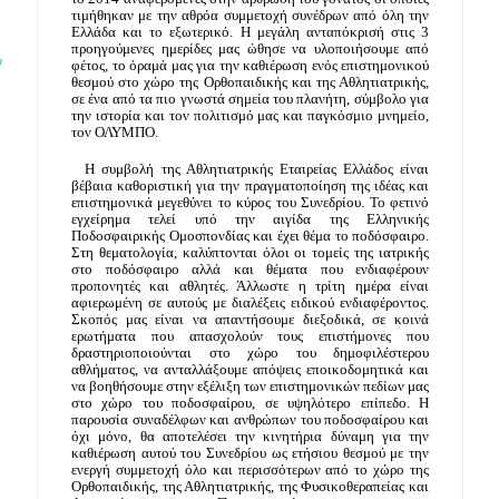
τιμήθηκαν με την αθρόα συμμετοχή συνέδρων από όλη την 
Ελλάδα και το εξωτερικό. Η μεγάλη ανταπόκρισή στις 3 
προηγούμενες ημερίδες μας ώθησε να υλοποιήσουμε από 
ν
φέτος, το όραμά μας για την καθιέρωση ενός επιστημονικού 
θεσμού στο χώρο της Ορθοπαιδικής και της Αθλητιατρικής, 
σε ένα από τα πιο γνωστά σημεία του πλανήτη, σύμβολο για 
την ιστορία και τον πολιτισμό μας και παγκόσμιο μνημείο, 
τον ΟΛΥΜΠΟ. 
  Η συμβολή της Αθλητιατρικής Εταιρείας Ελλάδος είναι 
βέβαια καθοριστική για την πραγματοποίηση της ιδέας και 
επιστημονικά μεγεθύνει το κύρος του Συνεδρίου. Το φετινό 
εγχείρημα τελεί υπό την αιγίδα της Ελληνικής 
Ποδοσφαιρικής Ομοσπονδίας και έχει θέμα το ποδόσφαιρο. 
Στη θεματολογία, καλύπτονται όλοι οι τομείς της ιατρικής 
στο ποδόσφαιρο αλλά και θέματα που ενδιαφέρουν 
προπονητές και αθλητές. Άλλωστε η τρίτη ημέρα είναι 
αφιερωμένη σε αυτούς με διαλέξεις ειδικού ενδιαφέροντος. 
Σκοπός μας είναι να απαντήσουμε διεξοδικά, σε κοινά 
ερωτήματα που απασχολούν τους επιστήμονες που 
δραστηριοποιούνται στο χώρο του δημοφιλέστερου 
αθλήματος, να ανταλλάξουμε απόψεις εποικοδομητικά και 
να βοηθήσουμε στην εξέλιξη των επιστημονικών πεδίων μας 
στο χώρο του ποδοσφαίρου, σε υψηλότερο επίπεδο. Η 
παρουσία συναδέλφων και ανθρώπων του ποδοσφαίρου και 
όχι μόνο, θα αποτελέσει την κινητήρια δύναμη για την 
καθιέρωση αυτού του Συνεδρίου ως ετήσιου θεσμού με την 
ενεργή συμμετοχή όλο και περισσότερων από το χώρο της 
Ορθοπαιδικής, της Αθλητιατρικής, της Φυσικοθεραπείας και 