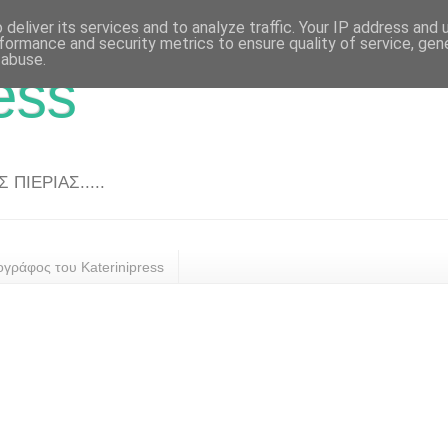
deliver its services and to analyze traffic. Your IP address and
formance and security metrics to ensure quality of service, ge
 abuse.
ess
ΠΙΕΡΙΑΣ.....
ογράφος του Katerinipress