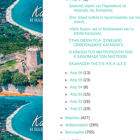
Διακοπή νερού την Παρασκευή σε
περιοχές της Κατερίνης
Στην τελική ευθεία οι προετοιμασίες για τη
τελετή...
«Θείο δώρο» για το Νοσοκομείο και το
ΕΚΑΒ Κατερίνης
ΣΤΗΝ ΠΙΕΡΙΑ ΤΟ Α΄ ΣΥΝΕΔΡΙΟ
ΟΡΘΟΠΑΙΔΙΚΗΣ ΚΑΙ ΑΘΛΗΤΙ...
Η ΚΙΝΗΣΗ ΤΟΥ ΜΗΤΡΟΠΟΛΙΤΗ ΤΗΝ
Ε΄ΕΒΔΟΜΑΔΑ ΤΩΝ ΝΗΣΤΕΙΩΝ
ΕΚΔΗΛΩΣΗ ΤΗΣ Π.Ε.Α.Ε.Α -Δ.Σ.Ε.
►
Απρ 06
(13)
►
Απρ 05
(23)
►
Απρ 04
(8)
►
Απρ 03
(15)
►
Απρ 02
(26)
►
Απρ 01
(29)
►
Μαρτίου
(427)
►
Φεβρουαρίου
(285)
►
Ιανουαρίου
(705)