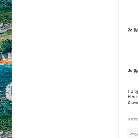
2ο β
3ο β
Για 
Η συν
Διαγω
Ο ΤΟΠΟ
στις