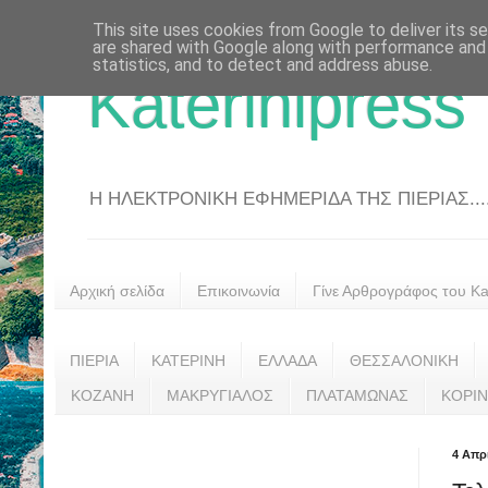
This site uses cookies from Google to deliver its se
are shared with Google along with performance and 
statistics, and to detect and address abuse.
Katerinipress
Η ΗΛΕΚΤΡΟΝΙΚΗ ΕΦΗΜΕΡΙΔΑ ΤΗΣ ΠΙΕΡΙΑΣ....
Αρχική σελίδα
Επικοινωνία
Γίνε Αρθρογράφος του Kat
ΠΙΕΡΙΑ
ΚΑΤΕΡΙΝΗ
ΕΛΛΑΔΑ
ΘΕΣΣΑΛΟΝΙΚΗ
ΚΟΖΑΝΗ
ΜΑΚΡΥΓΙΑΛΟΣ
ΠΛΑΤΑΜΩΝΑΣ
ΚΟΡΙ
4 Απρ