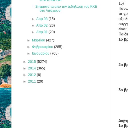
15)
Στιγμιοτυπα απο την εκδήλωση του ΚΚΕ
Πάνω 
στο Λιτόχωρο
τα γρ
αξιολ
►
Απρ 03
(15)
συγγρ
►
Απρ 02
(26)
είναι:
►
Απρ 01
(29)
Παιδι
1ο β
►
Μαρτίου
(427)
►
Φεβρουαρίου
(285)
►
Ιανουαρίου
(705)
►
2015
(5274)
2ο β
►
2014
(365)
►
2012
(8)
►
2011
(20)
3ο β
Διηγή
1ο β