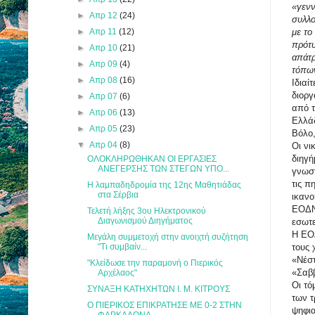
«γεν
►
Απρ 12
(24)
συλλο
►
Απρ 11
(12)
με το
πρότυ
►
Απρ 10
(21)
απάτρ
►
Απρ 09
(4)
τόπω
►
Απρ 08
(16)
Ιδιαί
διορ
►
Απρ 07
(6)
από τ
►
Απρ 06
(13)
Ελλάδ
►
Απρ 05
(23)
Βόλο,
▼
Απρ 04
(8)
Οι νι
διηγή
ΟΛΟΚΛΗΡΩΘΗΚΑΝ ΟΙ ΕΡΓΑΣΙΕΣ
ΑΝΕΓΕΡΣΗΣ ΤΩΝ ΣΤΕΓΩΝ ΥΠΟ...
γνωστ
τις π
Η λαμπαδηδρομία της 12ης Μαθητιάδας
στα Σέρβια
ικανο
ΕΟΔΝΠ
Τελετή λήξης 3ου Ηλεκτρονικού
Διαγωνισμού Διηγήματος
εσωτε
Η ΕΟΔ
Μεγάλη συμμετοχή στην ανοιχτή συζήτηση
"Τι συμβαίν...
τους 
«Νέστ
"Κλείδωσε την παραμονή ο Πιερικός
«Σαββ
Αρχέλαος"
Οι τό
ΣΥΝΑΞΗ ΚΑΤΗΧΗΤΩΝ Ι. Μ. ΚΙΤΡΟΥΣ
των τ
Ο ΠΙΕΡΙΚΟΣ ΕΠΙΚΡΑΤΗΣΕ ΜΕ 0-2 ΣΤΗΝ
ψηφι
ΦΑΡΚΑΔΟΝΑ