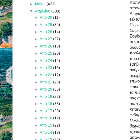
Καπνι
►
Μαΐου
(421)
απονο
▼
Απριλίου
(583)
Διαγω
►
Απρ 30
(11)
τελευ
►
Απρ 29
(35)
Πιερί
Σε μι
►
Απρ 28
(14)
Σοφία
►
Απρ 27
(27)
συντο
►
Απρ 26
(18)
όλους
πρόλο
►
Απρ 25
(20)
που δ
►
Απρ 24
(14)
εφηβι
►
Απρ 23
(16)
άνθρω
►
Απρ 22
(12)
ακριβ
επικο
►
Απρ 21
(26)
ικανο
►
Απρ 20
(36)
τα πι
►
Απρ 19
(22)
μας σ
αυτή 
►
Απρ 18
(38)
κειμε
►
Απρ 17
(23)
ενθαρ
►
Απρ 16
(12)
Πολλά
►
Απρ 15
(22)
διαγω
προσφ
►
Απρ 14
(18)
απώλε
►
Απρ 13
(22)