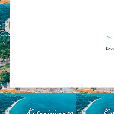
Νεότ
Εγγρα