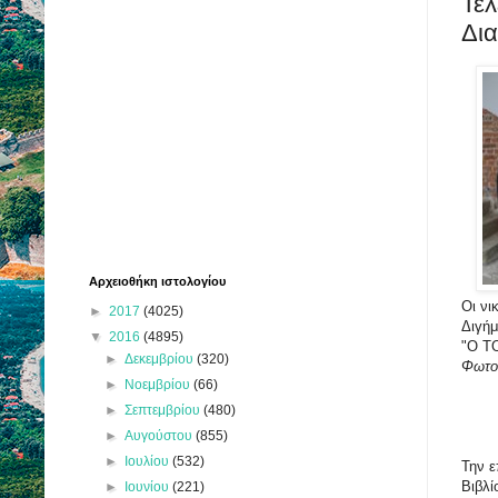
Τελ
Δι
Αρχειοθήκη ιστολογίου
Οι νι
►
2017
(4025)
Διγήμ
▼
2016
(4895)
"Ο Τ
►
Δεκεμβρίου
(320)
Φωτο:
►
Νοεμβρίου
(66)
►
Σεπτεμβρίου
(480)
►
Αυγούστου
(855)
►
Ιουλίου
(532)
Την ε
Βιβλί
►
Ιουνίου
(221)