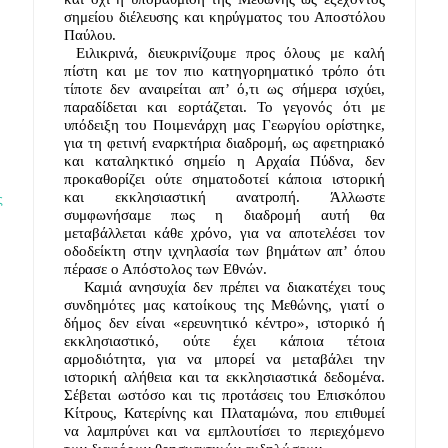
σημείου διέλευσης και κηρύγματος του Αποστόλου 
Παύλου.
Ειλικρινά, διευκρινίζουμε προς όλους με καλή 
πίστη και με τον πιο κατηγορηματικό τρόπο ότι 
τίποτε δεν αναιρείται απ’ ό,τι ως σήμερα ισχύει, 
παραδίδεται και εορτάζεται. Το γεγονός ότι με 
υπόδειξη του Ποιμενάρχη μας Γεωργίου ορίστηκε, 
για τη φετινή εναρκτήρια διαδρομή, ως αφετηριακό 
και καταληκτικό σημείο η Αρχαία Πύδνα, δεν 
προκαθορίζει ούτε σηματοδοτεί κάποια ιστορική 
και εκκλησιαστική ανατροπή. Άλλωστε 
ς
συμφωνήσαμε πως η διαδρομή αυτή θα 
μεταβάλλεται κάθε χρόνο, για να αποτελέσει τον 
οδοδείκτη στην ιχνηλασία των βημάτων απ’ όπου 
πέρασε ο Απόστολος των Εθνών. 
   Καμιά ανησυχία δεν πρέπει να διακατέχει τους 
συνδημότες μας κατοίκους της Μεθώνης, γιατί ο 
δήμος δεν είναι «ερευνητικό κέντρο», ιστορικό ή 
εκκλησιαστικό, ούτε έχει κάποια τέτοια 
αρμοδιότητα, για να μπορεί να μεταβάλει την 
ιστορική αλήθεια και τα εκκλησιαστικά δεδομένα. 
Σέβεται ωστόσο και τις προτάσεις του Επισκόπου 
Κίτρους, Κατερίνης και Πλαταμώνα, που επιθυμεί 
να λαμπρύνει και να εμπλουτίσει το περιεχόμενο 