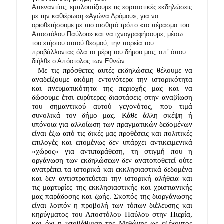
Απεναντίας, εμπλουτίζουμε τις εορταστικές εκδηλώσεις
με την καθιέρωση «Αγώνα Δρόμου», για να
οριοθετήσουμε με πιο αισθητό τρόπο «το πέρασμα του
Αποστόλου Παύλου» και να ιχνογραφήσουμε, μέσω
του ετήσιου αυτού θεσμού, την πορεία του
προβάλλοντας όλα τα μέρη του δήμου μας, απ’ όπου
διήλθε ο Απόστολος των Εθνών.
Με τις πρόσθετες αυτές εκδηλώσεις θέλουμε να 
αναδείξουμε ακόμη εντονότερα την ιστορικότητα 
και πνευματικότητα της περιοχής μας και να 
δώσουμε έτσι ευρύτερες διαστάσεις στην αναβίωση 
του σημαντικού αυτού γεγονότος, που τιμά 
συνολικά τον δήμο μας. Κάθε άλλη σκέψη ή 
υπόνοια για αλλοίωση των πραγματικών δεδομένων 
είναι έξω από τις δικές μας προθέσεις και πολιτικές 
επιλογές και επομένως δεν υπάρχει αντικειμενικά 
«χώρος» για αντιπαράθεση, τη στιγμή που η 
οργάνωση των εκδηλώσεων δεν ανατοποθετεί ούτε 
ανατρέπει τα ιστορικά και εκκλησιαστικά δεδομένα 
και δεν αντιστρατεύεται την ιστορική αλήθεια και 
τις μαρτυρίες της εκκλησιαστικής και χριστιανικής 
μας παράδοσης και ζωής. Σκοπός της διοργάνωσης 
είναι λοιπόν η προβολή των τόπων διέλευσης και 
κηρύγματος του Αποστόλου Παύλου στην Πιερία, 
και όχι η υποβάθμιση της Μεθώνης ως εξέχοντος 