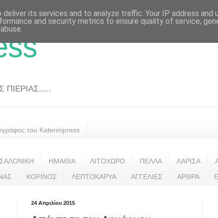
deliver its services and to analyze traffic. Your IP address and
formance and security metrics to ensure quality of service, ge
 abuse.
ess
ΠΙΕΡΙΑΣ.....
ογράφος του Katerinipress
ΣΑΛΟΝΙΚΗ
ΗΜΑΘΙΑ
ΛΙΤΟΧΩΡΟ
ΠΕΛΛΑ
ΛΑΡΙΣΑ
ΝΑΣ
ΚΟΡΙΝΟΣ
ΛΕΠΤΟΚΑΡΥΑ
ΑΓΓΕΛΙΕΣ
ΑΡΘΡΑ
24 Απριλίου 2015