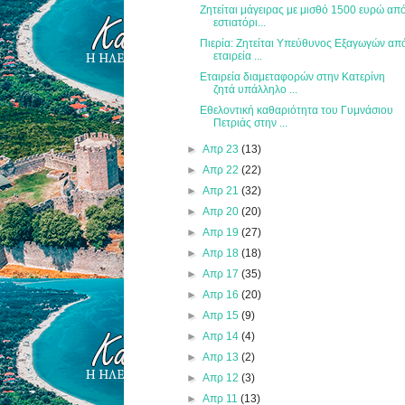
Ζητείται μάγειρας με μισθό 1500 ευρώ απ
εστιατόρι...
Πιερία: Ζητείται Υπεύθυνος Εξαγωγών απ
εταιρεία ...
Εταιρεία διαμεταφορών στην Κατερίνη
ζητά υπάλληλο ...
Εθελοντική καθαριότητα του Γυμνάσιου
Πετριάς στην ...
►
Απρ 23
(13)
►
Απρ 22
(22)
►
Απρ 21
(32)
►
Απρ 20
(20)
►
Απρ 19
(27)
►
Απρ 18
(18)
►
Απρ 17
(35)
►
Απρ 16
(20)
►
Απρ 15
(9)
►
Απρ 14
(4)
►
Απρ 13
(2)
►
Απρ 12
(3)
►
Απρ 11
(13)