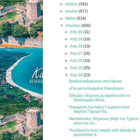
►
Ιουλίου
(392)
►
Ιουνίου
(617)
►
Μαΐου
(519)
▼
Απριλίου
(606)
►
Απρ 30
(11)
►
Απρ 29
(18)
►
Απρ 28
(19)
►
Απρ 27
(26)
►
Απρ 26
(10)
►
Απρ 25
(25)
▼
Απρ 24
(23)
Βραδιά σαξοφώνου στη Λάρισα
«Για μια ευλογημένη Οικογένεια»
Έδιωξαν 34χρονη με καρκίνο από το
Νοσοκομείο Φιλιά...
Παραμονή του Αγίου Γεωργίου στην
Μεγάλη Γέφυρα Πιε...
Θεσσαλονίκη: 50χρονος βίαζε την 7χρονη
κόρη της συ...
Τουλάχιστον ένας νεκρός από έκρηξη σε
εργοστάσιο σ...