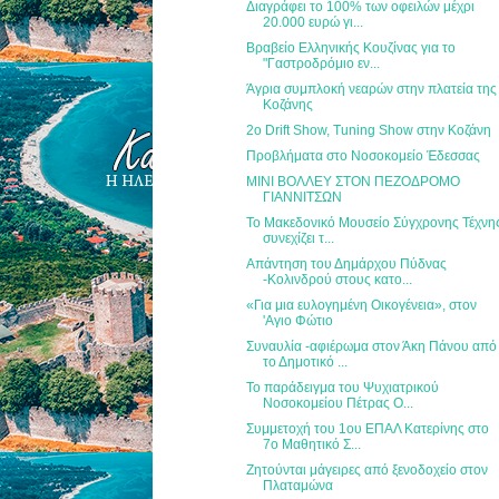
Διαγράφει το 100% των οφειλών μέχρι
20.000 ευρώ γι...
Βραβείο Ελληνικής Κουζίνας για το
"Γαστροδρόμιο εν...
Άγρια συμπλοκή νεαρών στην πλατεία της
Κοζάνης
2ο Drift Show, Tuning Show στην Κοζάνη
Προβλήματα στο Νοσοκομείο Έδεσσας
ΜΙΝΙ ΒΟΛΛΕΥ ΣΤΟΝ ΠΕΖΟΔΡΟΜΟ
ΓΙΑΝΝΙΤΣΩΝ
Το Μακεδονικό Μουσείο Σύγχρονης Τέχνη
συνεχίζει τ...
Απάντηση του Δημάρχου Πύδνας
-Κολινδρού στους κατο...
«Για μια ευλογημένη Οικογένεια», στον
'Αγιο Φώτιο
Συναυλία -αφιέρωμα στον Άκη Πάνου από
το Δημοτικό ...
Το παράδειγμα του Ψυχιατρικού
Νοσοκομείου Πέτρας Ο...
Συμμετοχή του 1ου ΕΠΑΛ Κατερίνης στο
7ο Μαθητικό Σ...
Ζητούνται μάγειρες από ξενοδοχείο στον
Πλαταμώνα