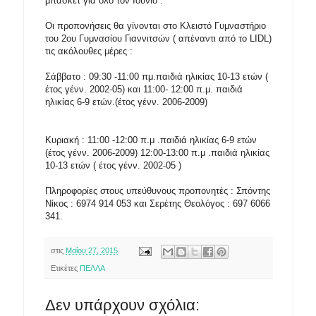
μπάσκετ για όλο τον Ιούνιο .
Οι προπονήσεις θα γίνονται στο Κλειστό Γυμναστήριο
του 2ου Γυμνασίου Γιαννιτσών ( απέναντι από το LIDL)
τις ακόλουθες μέρες :
Σάββατο : 09:30 -11:00 πμ.παιδιά ηλικίας 10-13 ετών (
έτος γένν. 2002-05) και 11:00- 12:00 π.μ. παιδιά
ηλικίας 6-9 ετών.(έτος γένν. 2006-2009)
Κυριακή : 11:00 -12:00 π.μ .παιδιά ηλικίας 6-9 ετών
(έτος γένν. 2006-2009) 12:00-13:00 π.μ .παιδιά ηλικίας
10-13 ετών ( έτος γένν. 2002-05 )
Πληροφορίες στους υπεύθυνους προπονητές : Σπόντης
Νίκος : 6974 914 053 και Σερέτης Θεολόγος : 697 6066
341.
στις
Μαΐου 27, 2015
Ετικέτες
ΠΕΛΛΑ
Δεν υπάρχουν σχόλια: