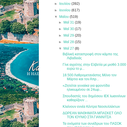
►
Ιουλίου
(392)
►
Ιουνίου
(617)
▼
Μαΐου
(519)
►
Μαΐ 31
(19)
►
Μαΐ 30
(17)
►
Μαΐ 29
(20)
►
Μαΐ 28
(15)
▼
Μαΐ 27
(8)
Βιβλική καταστροφή στον κάμπο της
Λιβαδειάς
Γίνε αγρότης στην Ελβετία με μισθό 3.000
ευρώ το μ...
18.500 Λαθρομετανάστες Μόνο τον
Μάρτιο και τον Απρ...
«Ζητείται γυναίκα για φροντίδα
ηλικιωμένου σε 24ωρ...
Σπουδαστές του δημόσιου ΙΕΚ Ιωαννίνων
καθαρίζουν ...
Κλείνουν εννέα Κέντρα Νεοσυλλέκτων
ΔΩΡΕΑΝ ΜΑΘΗΜΑΤΑ ΜΠΑΣΚΕΤ ΟΛΟ
ΤΟΝ ΙΟΥΝΙΟ ΣΤΑ ΓΙΑΝΝΙΤΣΑ
Τα ονόματα των συνέδρων του ΠΑΣΟΚ