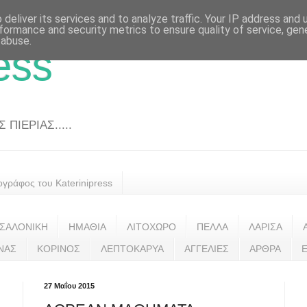
deliver its services and to analyze traffic. Your IP address and
formance and security metrics to ensure quality of service, ge
 abuse.
ess
ΠΙΕΡΙΑΣ.....
ογράφος του Katerinipress
ΣΑΛΟΝΙΚΗ
ΗΜΑΘΙΑ
ΛΙΤΟΧΩΡΟ
ΠΕΛΛΑ
ΛΑΡΙΣΑ
ΝΑΣ
ΚΟΡΙΝΟΣ
ΛΕΠΤΟΚΑΡΥΑ
ΑΓΓΕΛΙΕΣ
ΑΡΘΡΑ
27 Μαΐου 2015